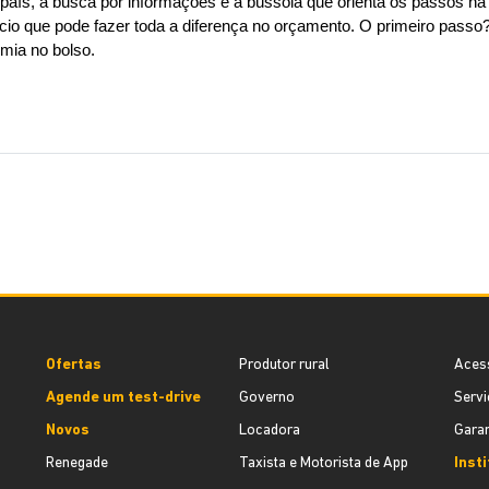
país, a busca por informações é a bússola que orienta os passos na 
efício que pode fazer toda a diferença no orçamento. O primeiro pas
ia no bolso.
Ofertas
Produtor rural
Aces
Agende um test-drive
Governo
Servi
Novos
Locadora
Garan
Renegade
Taxista e Motorista de App
Inst