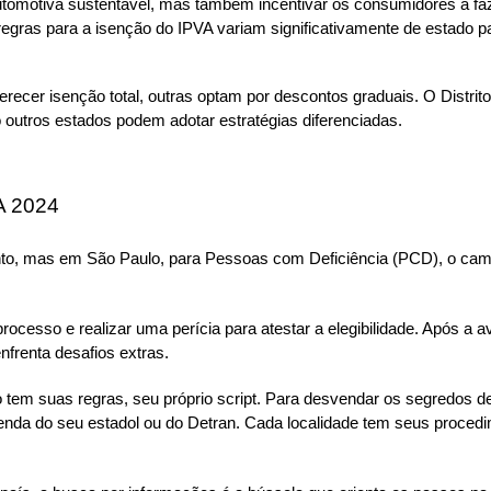
 automotiva sustentável, mas também incentivar os consumidores a faz
egras para a isenção do IPVA variam significativamente de estado p
cer isenção total, outras optam por descontos graduais. O Distrito 
o outros estados podem adotar estratégias diferenciadas.
A 2024
into, mas em São Paulo, para Pessoas com Deficiência (PCD), o cami
esso e realizar uma perícia para atestar a elegibilidade. Após a ava
nfrenta desafios extras.
em suas regras, seu próprio script. Para desvendar os segredos de
zenda do seu estadol ou do Detran. Cada localidade tem seus procedi