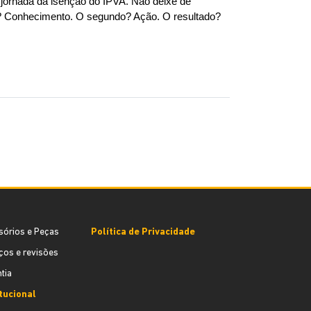
jornada da isenção do IPVA. Não deixe de 
so? Conhecimento. O segundo? Ação. O resultado? 
sórios e Peças
Política de Privacidade
ços e revisões
tia
itucional