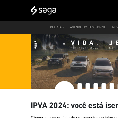
OFERTAS
AGENDE UM TEST-DRIVE
NO
IPVA 2024: você está ise
Chegou a hora de falar de um assunto que interess