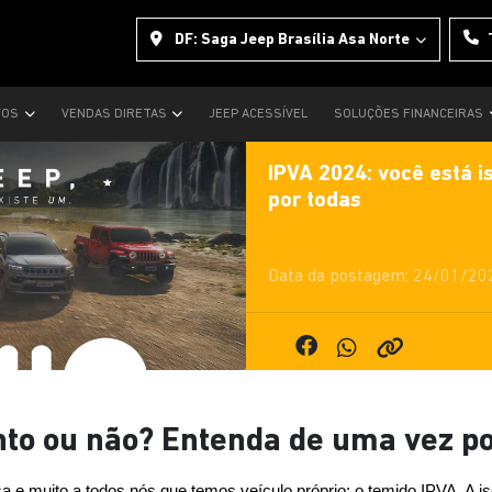
DF: Saga Jeep Brasília Asa Norte
VOS
VENDAS DIRETAS
JEEP ACESSÍVEL
SOLUÇÕES FINANCEIRAS
IPVA 2024: você está 
por todas
Data da postagem: 24/01/20
nto ou não? Entenda de uma vez po
a e muito a todos nós que temos veículo próprio: o temido IPVA. A i