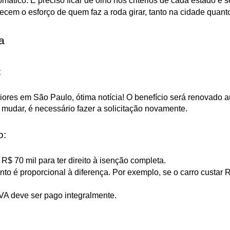
ático. É preciso ficar de olho nos critérios de cada estado e se
ecem o esforço de quem faz a roda girar, tanto na cidade quant
a
:
riores em São Paulo, ótima notícia! O benefício será renovado
 mudar, é necessário fazer a solicitação novamente.
o:
R$ 70 mil para ter direito à isenção completa.
to é proporcional à diferença. Por exemplo, se o carro custar R$
PVA deve ser pago integralmente.