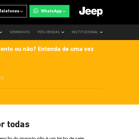
Telefones
WhatsApp
SEMINOVOS
PÓS-VENDAS
INSTITUCIONAL
isento ou não? Entenda de uma vez
24
r todas
senção do imposto não é um bicho de sete 