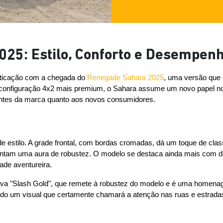
25: Estilo, Conforto e Desempenh
sticação com a chegada do 
Renegade Sahara 2025
, uma versão que 
configuração 4x2 mais premium, o Sahara assume um novo papel no p
antes da marca quanto aos novos consumidores.
estilo. A grade frontal, com bordas cromadas, dá um toque de clas
tam uma aura de robustez. O modelo se destaca ainda mais com deta
ade aventureira.
siva "Slash Gold", que remete à robustez do modelo e é uma homenag
iando um visual que certamente chamará a atenção nas ruas e estrada