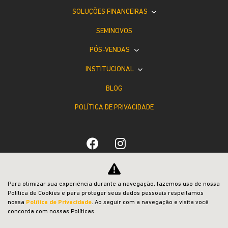
SOLUÇÕES FINANCEIRAS
SEMINOVOS
PÓS-VENDAS
INSTITUCIONAL
BLOG
POLÍTICA DE PRIVACIDADE
Desacelere. Seu bem maior é a vida.
Para otimizar sua experiência durante a navegação, fazemos uso de nossa
Política de Cookies e para proteger seus dados pessoais respeitamos
nossa
Política de Privacidade
. Ao seguir com a navegação e visita você
concorda com nossas Políticas.