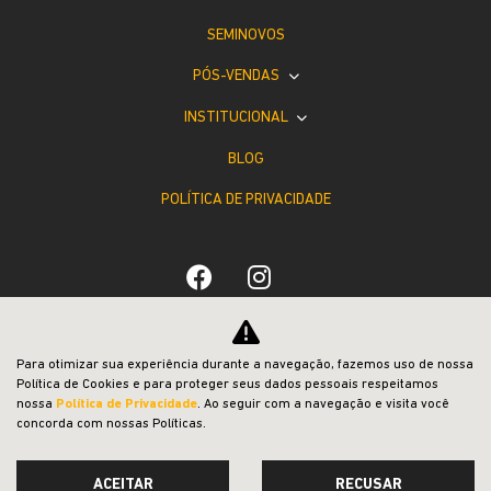
SEMINOVOS
PÓS-VENDAS
INSTITUCIONAL
BLOG
POLÍTICA DE PRIVACIDADE
Desacelere. Seu bem maior é a vida.
Para otimizar sua experiência durante a navegação, fazemos uso de nossa
Política de Cookies e para proteger seus dados pessoais respeitamos
nossa
Política de Privacidade
. Ao seguir com a navegação e visita você
concorda com nossas Políticas.
ACEITAR
RECUSAR