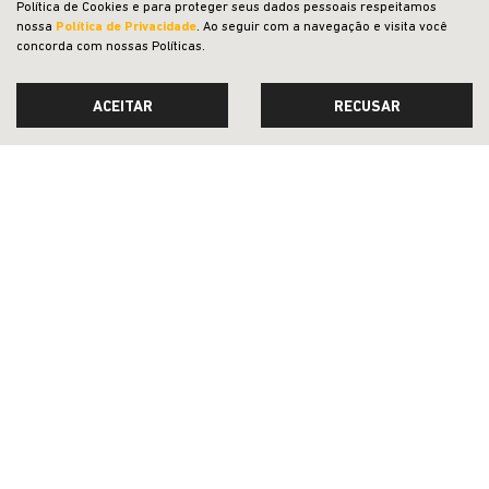
Política de Cookies e para proteger seus dados pessoais respeitamos
nossa
Política de Privacidade
. Ao seguir com a navegação e visita você
SAGA DETROIT COMERCIO DE VEICULOS, PECAS E SERVICOS LTDA
concorda com nossas Políticas.
CNPJ: 19.945.014/0005-30
ACEITAR
RECUSAR
OFERTAS
AGENDE UM TEST-DRIVE
NOVOS
VENDAS DIRETAS
JEEP ACESSÍVEL
SOLUÇÕES FINANCEIRAS
SEMINOVOS
PÓS-VENDAS