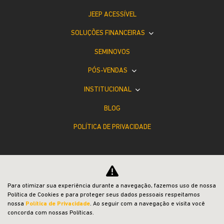
JEEP ACESSÍVEL
SOLUÇÕES FINANCEIRAS
SEMINOVOS
PÓS-VENDAS
INSTITUCIONAL
BLOG
POLÍTICA DE PRIVACIDADE
Para otimizar sua experiência durante a navegação, fazemos uso de nossa
Política de Cookies e para proteger seus dados pessoais respeitamos
Desacelere. Seu bem maior é a vida.
nossa
Política de Privacidade
. Ao seguir com a navegação e visita você
concorda com nossas Políticas.