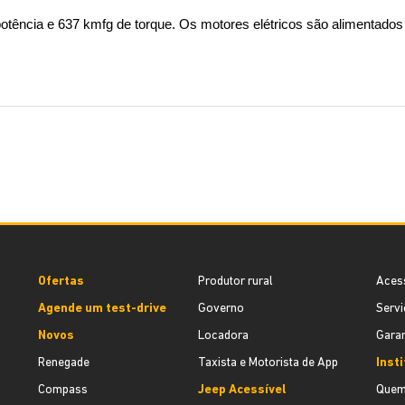
 potência e 637 kmfg de torque. Os motores elétricos são alimentado
Ofertas
Produtor rural
Aces
Agende um test-drive
Governo
Servi
Novos
Locadora
Garan
Renegade
Taxista e Motorista de App
Inst
Compass
Jeep Acessível
Quem