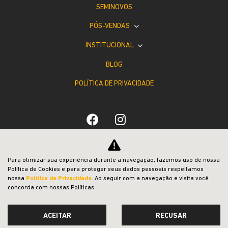
SEMINOVOS
PÓS-VENDAS
INSTITUCIONAL
BLOG
POLÍTICA DE PRIVACIDADE
Desacelere. Seu bem maior é a vida.
Para otimizar sua experiência durante a navegação, fazemos uso de nossa
Política de Cookies e para proteger seus dados pessoais respeitamos
nossa
Política de Privacidade
. Ao seguir com a navegação e visita você
concorda com nossas Políticas.
ACEITAR
RECUSAR
Desenvolvido pela DEALERSPACE ® Direitos Reservados.