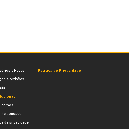
sórios e Peças
Política de Privacidade
ços e revisões
tia
itucional
 somos
alhe conosco
ica de privacidade