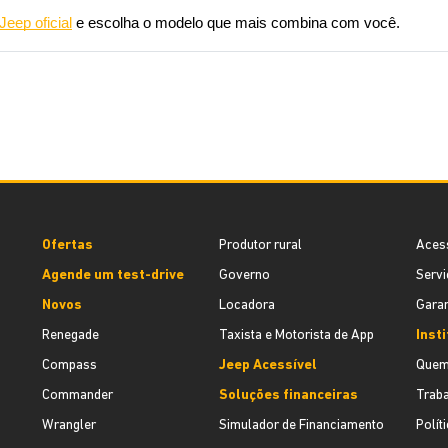
eep oficial
 e escolha o modelo que mais combina com você.
Ofertas
Produtor rural
Aces
Agende um test-drive
Governo
Servi
Novos
Locadora
Garan
Renegade
Taxista e Motorista de App
Inst
Compass
Jeep Acessível
Quem
Commander
Soluções financeiras
Trab
Wrangler
Simulador de Financiamento
Polít