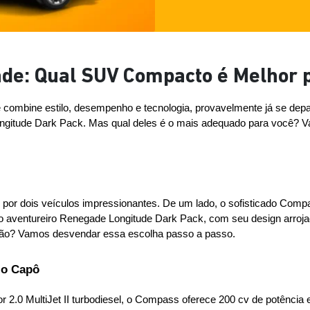
de: Qual SUV Compacto é Melhor p
ombine estilo, desempenho e tecnologia, provavelmente já se depa
itude Dark Pack. Mas qual deles é o mais adequado para você? Vamo
or dois veículos impressionantes. De um lado, o sofisticado Compa
 o aventureiro Renegade Longitude Dark Pack, com seu design arrojado
ação? Vamos desvendar essa escolha passo a passo.
 o Capô
 2.0 MultiJet II turbodiesel, o Compass oferece 200 cv de potência