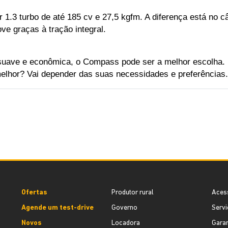
1.3 turbo de até 185 cv e 27,5 kgfm. A diferença está no 
e graças à tração integral. 
uave e econômica, o Compass pode ser a melhor escolha. M
elhor? Vai depender das suas necessidades e preferências.
Ofertas
Produtor rural
Aces
Agende um test-drive
Governo
Servi
Novos
Locadora
Garan