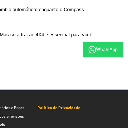
câmbio automático: enquanto o Compass 
as se a tração 4X4 é essencial para você, 
WhatsApp
sórios e Peças
Política de Privacidade
ços e revisões
tia