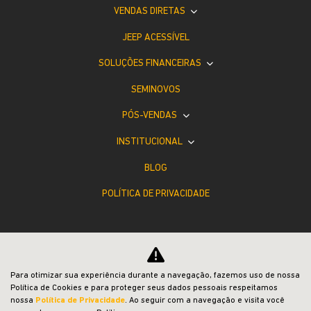
VENDAS DIRETAS
JEEP ACESSÍVEL
SOLUÇÕES FINANCEIRAS
SEMINOVOS
PÓS-VENDAS
INSTITUCIONAL
BLOG
POLÍTICA DE PRIVACIDADE
Para otimizar sua experiência durante a navegação, fazemos uso de nossa
Política de Cookies e para proteger seus dados pessoais respeitamos
Desacelere. Seu bem maior é a vida.
nossa
Política de Privacidade
. Ao seguir com a navegação e visita você